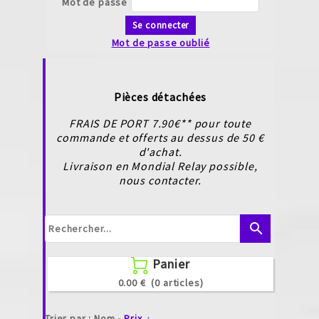
Mot de passe
Se connecter
Mot de passe oublié
Pièces détachées
FRAIS DE PORT 7.90€** pour toute
commande et offerts au dessus de 50 €
d'achat.
Livraison en Mondial Relay possible,
nous contacter.
search
Panier

0.00 €
(0 articles)
Trier par :
Nom
-
Prix