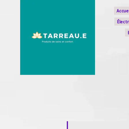
Accuei
Élect