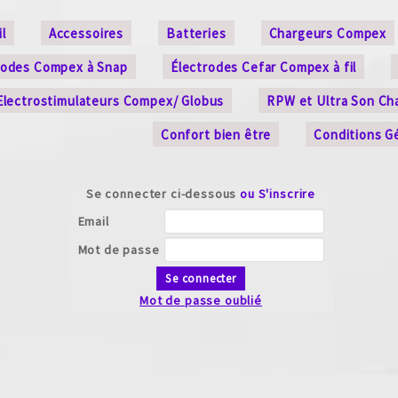
l
Accessoires
Batteries
Chargeurs Compex
rodes Compex à Snap
Électrodes Cefar Compex à fil
Electrostimulateurs Compex/ Globus
RPW et Ultra Son Ch
Confort bien être
Conditions G
Se connecter ci-dessous
ou S'inscrire
Email
Mot de passe
Se connecter
Mot de passe oublié