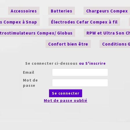
Accessoires
Batteries
Chargeurs Compex
es Compex à Snap
Électrodes Cefar Compex à fil
ctrostimulateurs Compex/ Globus
RPW et Ultra Son 
Confort bien être
Conditions 
Se connecter ci-dessous
ou S'inscrire
Email
Mot de
passe
Se connecter
Mot de passe oublié