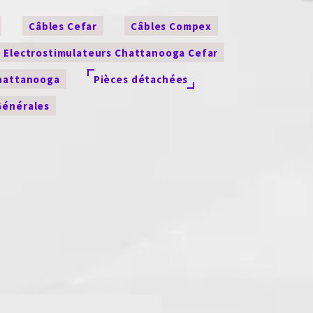
Câbles Cefar
Câbles Compex
Electrostimulateurs Chattanooga Cefar
Chattanooga
Pièces détachées
Générales