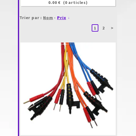
0.00 €
(0 articles)
Trier par :
Nom
-
Prix
1
2
>