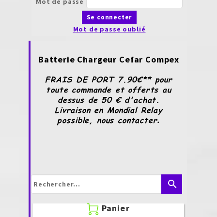
Mot de passe
Se connecter
Mot de passe oublié
Batterie Chargeur Cefar Compex
FRAIS DE PORT 7.90€** pour
toute commande et offerts au
dessus de 50 € d'achat.
Livraison en Mondial Relay
possible, nous contacter
.
search
Panier
