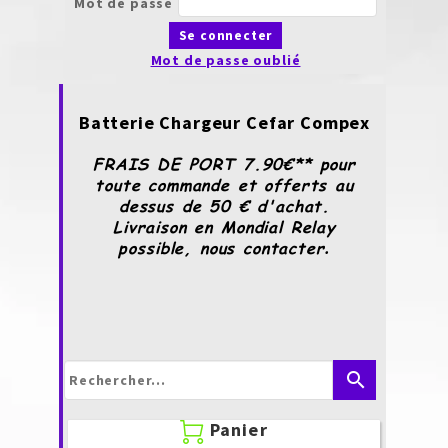
Mot de passe
Se connecter
Mot de passe oublié
Batterie Chargeur Cefar Compex
FRAIS DE PORT 7.90€** pour
toute commande et offerts au
dessus de 50 € d'achat.
Livraison en Mondial Relay
possible, nous contacter
.
search
Panier
