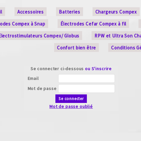
l
Accessoires
Batteries
Chargeurs Compex
rodes Compex à Snap
Électrodes Cefar Compex à fil
Electrostimulateurs Compex/ Globus
RPW et Ultra Son Ch
Confort bien être
Conditions G
Se connecter ci-dessous
ou S'inscrire
Email
Mot de passe
Se connecter
Mot de passe oublié