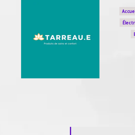
Accuei
Élect