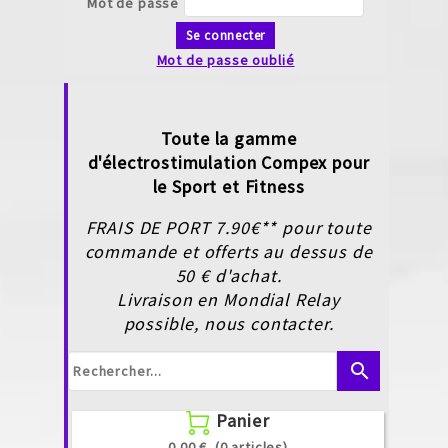
Mot de passe
Se connecter
Mot de passe oublié
Toute la gamme
d'électrostimulation Compex pour
le Sport et Fitness
FRAIS DE PORT 7.90€** pour toute
commande et offerts au dessus de
50 € d'achat.
Livraison en Mondial Relay
possible, nous contacter.
search
Panier

0.00 €
(0 articles)