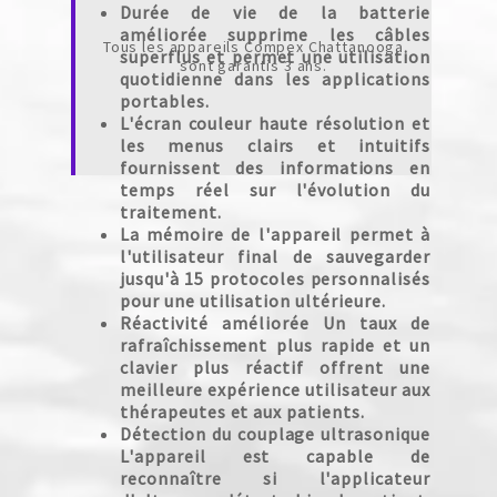
Durée de vie de la batterie
améliorée supprime les câbles
Tous les appareils Compex Chattanooga
superflus et permet une utilisation
sont garantis 3 ans.
quotidienne dans les applications
portables.
L'écran couleur haute résolution et
les menus clairs et intuitifs
fournissent des informations en
temps réel sur l'évolution du
traitement.
La mémoire de l'appareil permet à
l'utilisateur final de sauvegarder
jusqu'à 15 protocoles personnalisés
pour une utilisation ultérieure.
Réactivité améliorée Un taux de
rafraîchissement plus rapide et un
clavier plus réactif offrent une
meilleure expérience utilisateur aux
thérapeutes et aux patients.
Détection du couplage ultrasonique
L'appareil est capable de
reconnaître si l'applicateur