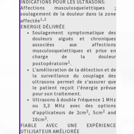
INDICATIONS POUR LES ULTRASONS:
Affections musculosquelettiques ;
soulagement de la douleur dans la zone
1,2
affectée
ENERGIE DÉLIVRÉE
Soulagement symptomatique des
douleurs aiguës et chroniques
associées aux affections
musculosquelettiques et prise en
charge de la douleur
1
postopératoire
.
L'amélioration de la détection et de
la surveillance du couplage des
ultrasons permet de s'assurer que
le patient reçoit l'énergie prévue
pour son traitement.
Ultrasons à double fréquence 1 MHz
ou 3,3 MHz avec des options
2
2
d'applicateurs de 2cm
, 5cm
and
2
10cm
.
FIABLE AVEC UNE EXPÉRIENCE
UTILISATEUR AMÉLIORÉE