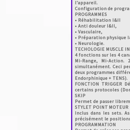
l’appareil.
Configuration de progra
PROGRAMMES
• Réhabilitation I&II
• Anti douleur I&II,
• Vasculaire,
• Préparation physique I
• Neurologie.
TECHOLOGIE MUSCLE I
4 fonctions sur les 4 can
Mi-Range, Mi-Action. 
simultanément. Ceci pe
deux programmes différe
Endorphinique + TENS).
FONCTION TRIGGER Décl
certains protocoles (Dor
SKIP
Permet de passer librem
STYLET POINT MOTEUR
Inclus dans les sets. 
précisément le position
PROGRAMMATION