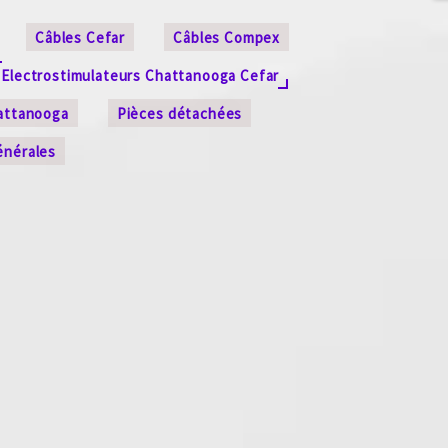
Câbles Cefar
Câbles Compex
Electrostimulateurs Chattanooga Cefar
attanooga
Pièces détachées
énérales