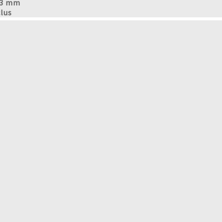
 33 mm
clus