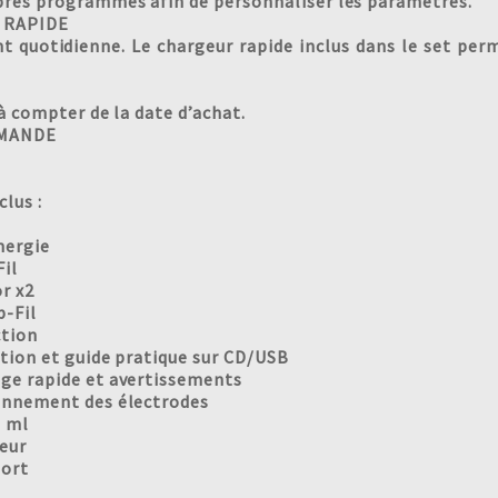
pres programmes afin de personnaliser les paramètres.
 RAPIDE
 quotidienne. Le chargeur rapide inclus dans le set pe
 à compter de la date d’achat.
MMANDE
lus :
nergie
Fil
r x2
-Fil
ction
tion et guide pratique sur CD/USB
ge rapide et avertissements
onnement des électrodes
0 ml
eur
port