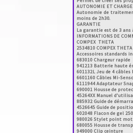
Permet de créer ses pro
AUTONOMIE ET CHARGE
Autonomie de traitement
moins de 2h30.
GARANTIE
La garantie est de 3 ans
INFORMATIONS DE CO
COMPEX THETA
2534810 COMPEX THETA
Accessoires standards inc
683010 Chargeur rapide
941213 Batterie haute é
601132L Jeu de 4 câbles 
6601160 Câbles Mi-Senso
6111944 Adaptateur Snap
690001 Housse de prote
45264XX Manuel d’utilisa
885932 Guide de démarra
4526645 Guide de positi
602048 Flacon de gel 25
980026 Stylet point mot
680055 Housse de trans
949000 Clip ceinture