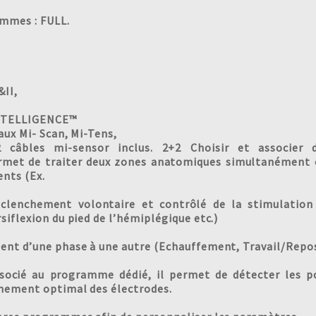
mmes : FULL.
&II,
NTELLIGENCE™
aux Mi- Scan, Mi-Tens,
2 câbles mi-sensor inclus. 2+2 Choisir et associer
rmet de traiter deux zones anatomiques simultanément o
nts (Ex.
enchement volontaire et contrôlé de la stimulation l
siflexion du pied de l’hémiplégique etc.)
ent d’une phase à une autre (Echauffement, Travail/Repos
Associé au programme dédié, il permet de détecter les p
nement optimal des électrodes.