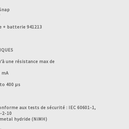
 Snap
r
e + batterie 941213
IQUES
u’à une résistance max de
0 mA
 to 400 μs
onforme aux tests de sécurité : IEC 60601-1,
1-2-10
 metal hydride (NiMH)