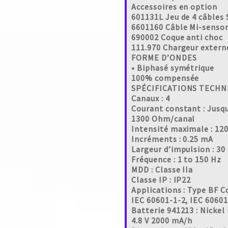
Accessoires en option
601131L Jeu de 4 câbles
6601160 Câble Mi-senso
690002 Coque anti choc
111.970 Chargeur extern
FORME D’ONDES
• Biphasé symétrique
100% compensée
SPÉCIFICATIONS TECHN
Canaux : 4
Courant constant : Jusq
1300 Ohm/canal
Intensité maximale : 12
Incréments : 0.25 mA
Largeur d’impulsion : 30
Fréquence : 1 to 150 Hz
MDD : Classe IIa
Classe IP : IP22
Applications : Type BF C
IEC 60601-1-2, IEC 6060
Batterie 941213 : Nickel
4.8 V 2000 mA/h