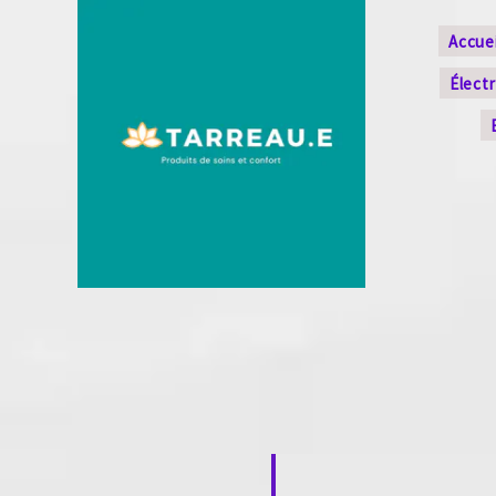
Accuei
Élect