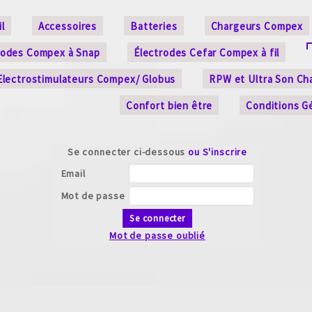
l
Accessoires
Batteries
Chargeurs Compex
rodes Compex à Snap
Électrodes Cefar Compex à fil
Electrostimulateurs Compex/ Globus
RPW et Ultra Son Ch
Confort bien être
Conditions G
Se connecter ci-dessous
ou S'inscrire
Email
Mot de passe
Se connecter
Mot de passe oublié