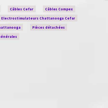
Câbles Cefar
Câbles Compex
Electrostimulateurs Chattanooga Cefar
Chattanooga
Pièces détachées
Générales