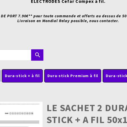
ÉLECTRODES Cefar Compex à fil.
 DE PORT 7.90€** pour toute commande et offerts au dessus de 50
Livraison en Mondial Relay possible, nous contacter.
search
Dura-stick + à fil
Dura-stick Premium à fil
Dura-stick
LE SACHET 2 DUR
STICK + A FIL 50x1