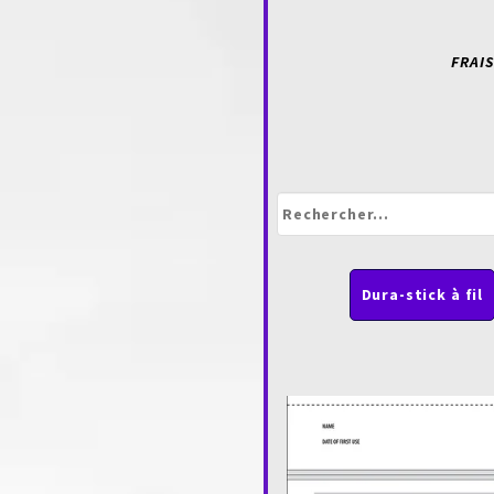
FRAIS
Dura-stick à fil