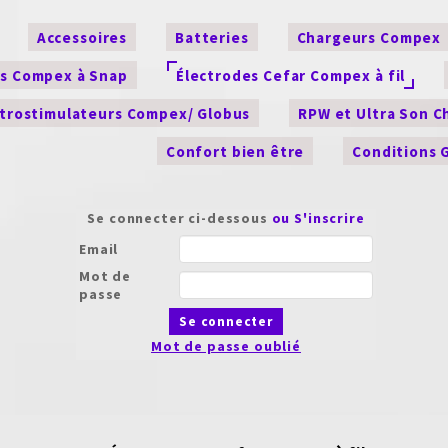
Accessoires
Batteries
Chargeurs Compex
es Compex à Snap
Électrodes Cefar Compex à fil
ctrostimulateurs Compex/ Globus
RPW et Ultra Son 
Confort bien être
Conditions 
Se connecter ci-dessous
ou S'inscrire
Email
Mot de
passe
Se connecter
Mot de passe oublié