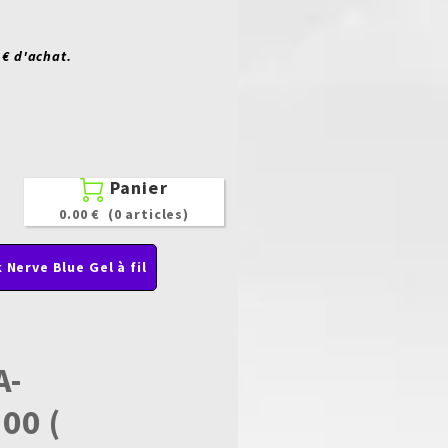
 € d'achat.
Panier

0.00 €
(0 articles)
 Nerve Blue Gel à fil
A-
00 (