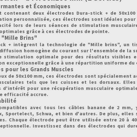
ormantes et Économiques
 contenant deux électrodes Dura-stick + de 50x100 
ation personnalisée, ces électrodes sont idéales pour 
cacité lors de leurs séances de stimulation musculair
optimales grâce à ces électrodes de pointe.
"Mille Brins"
ck + intègrent la technologie de "Mille brins", un ti
diffusion homogène du courant sur l'ensemble de la su
e stimulation optimale pour des résultats visibles e
on exceptionnelle grâce à une répartition uniforme du 
s pour les Grands Muscles
eux de 50x100 mm, ces électrodes sont spécialement a
culaires tels que les cuisses et les dorsaux. Elles
 d'intérêt pour une récupération musculaire optimal
e efficacité accrue.
bilité
ompatibles avec tous les câbles banane de 2 mm, 
Sportelect, Schwa, et bien d'autres. De plus, elles 
gies. Chaque électrode peut être utilisée entre 20 à 4
ceptionnelle. Investissez dans des électrodes qui dur