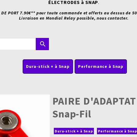
ÉLECTRODES à SNAP
.
 DE PORT 7.90€** pour toute commande et offerts au dessus de 50
Livraison en Mondial Relay possible, nous contacter.
search
Dura-stick + à Snap
Performance à Snap
PAIRE D'ADAPTA
Snap-Fil
Dura-stick + à Snap
Performance à Sna