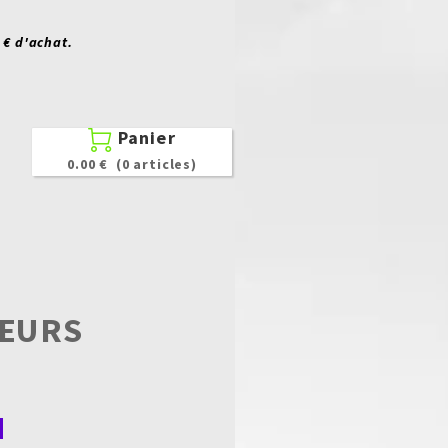
 € d'achat.
Panier

0.00 €
(0 articles)
TEURS
p