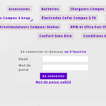
Accessoires
Batteries
Chargeurs Compex
es Compex à Snap
Électrodes Cefar Compex à fil
ctrostimulateurs Compex/ Globus
RPW et Ultra Son 
Confort bien être
Conditions 
Se connecter ci-dessous
ou S'inscrire
Email
Mot de
passe
Se connecter
Mot de passe oublié