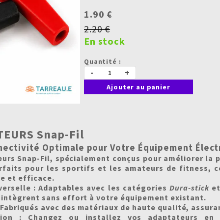
1.90 €
2.20 €
En stock
Quantité :
-
+
Ajouter au panier
TEURS Snap-Fil
ectivité Optimale pour Votre Équipement Élect
urs Snap-Fil, spécialement conçus pour améliorer la 
rfaits pour les sportifs et les amateurs de fitness, 
e et efficace.
erselle :
Adaptables avec les catégories
Dura-stick
e
'intègrent sans effort à votre équipement existant.
Fabriqués avec des matériaux de haute qualité, assuran
tion :
Changez ou installez vos adaptateurs en u