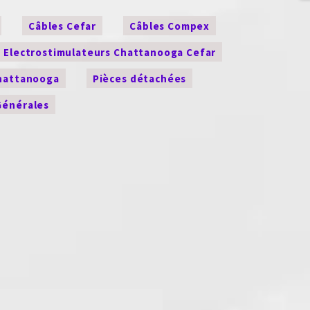
Câbles Cefar
Câbles Compex
Electrostimulateurs Chattanooga Cefar
Chattanooga
Pièces détachées
Générales