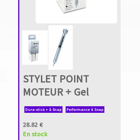
STYLET POINT
MOTEUR + Gel
Dura-stick + à Snap
Performance à Snap
28.82 €
En stock