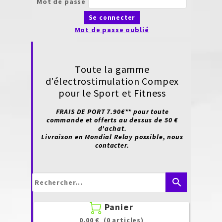
Mot de passe
Se connecter
Mot de passe oublié
Toute la gamme
d'électrostimulation Compex
pour le Sport et Fitness
FRAIS DE PORT 7.90€** pour toute
commande et offerts au dessus de 50 €
d'achat.
Livraison en Mondial Relay possible, nous
contacter.
search
Panier

0.00 €
(0 articles)