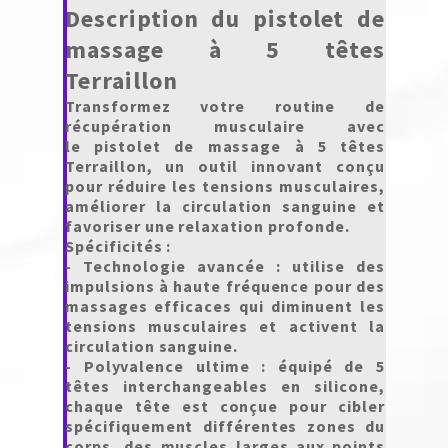
Description du
pistolet de
massage à 5 têtes
Terraillon
Transformez votre routine de
récupération musculaire avec
le
pistolet de massage à 5 têtes
Terraillon
, un outil innovant conçu
pour réduire les tensions musculaires,
améliorer la circulation sanguine et
favoriser une relaxation profonde.
Spécificités :
- Technologie avancée : utilise des
impulsions à haute fréquence pour des
massages efficaces qui diminuent les
tensions musculaires et activent la
circulation sanguine.
- Polyvalence ultime : équipé de 5
têtes interchangeables en silicone,
chaque tête est conçue pour cibler
spécifiquement différentes zones du
corps, des muscles larges aux points