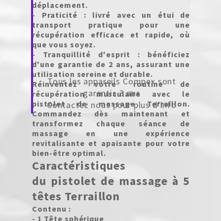
déplacement.
- Praticité : livré avec un étui de
transport pratique pour une
récupération efficace et rapide, où
que vous soyez.
- Tranquillité d'esprit : bénéficiez
d'une garantie de 2 ans, assurant une
utilisation sereine et durable.
Tous les appareils Compex sont
Réinventez votre routine de
garantis 3 ans
récupération musculaire avec
le
pistolet de massage Terraillon
.
Contactez nous pour plus d'info
Commandez dès maintenant et
transformez chaque séance de
massage en une expérience
revitalisante et apaisante pour votre
bien-être optimal.
Caractéristiques
du
pistolet de massage à 5
têtes Terraillon
Contenu :
- 1 Tête sphérique