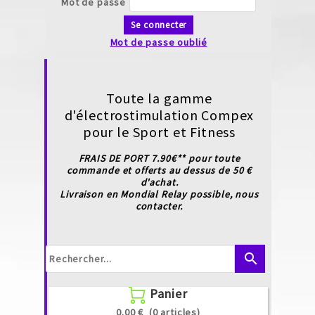
Mot de passe
Se connecter
Mot de passe oublié
Toute la gamme
d'électrostimulation Compex
pour le Sport et Fitness
FRAIS DE PORT 7.90€** pour toute
commande et offerts au dessus de 50 €
d'achat.
Livraison en Mondial Relay possible, nous
contacter.
search
Panier

0.00 €
(0 articles)