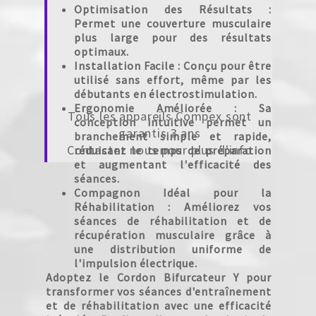
Optimisation des Résultats
:
Permet une couverture musculaire
plus large pour des résultats
optimaux.
Installation Facile
: Conçu pour être
utilisé sans effort, même par les
débutants en électrostimulation.
Ergonomie Améliorée
: Sa
Tous les appareils Compex sont
conception intuitive permet un
garantis 3 ans
branchement simple et rapide,
Contactez nous pour plus d'info
réduisant le temps de préparation
et augmentant l'efficacité des
séances.
Compagnon Idéal pour la
Réhabilitation
: Améliorez vos
séances de réhabilitation et de
récupération musculaire grâce à
une distribution uniforme de
l'impulsion électrique.
Adoptez le
Cordon Bifurcateur Y
pour
transformer vos séances d'entraînement
et de réhabilitation avec une efficacité