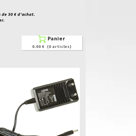
 de 50 € d'achat.
er.
Panier

0.00 €
(0 articles)