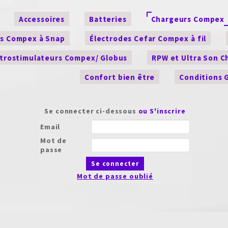
Accessoires
Batteries
Chargeurs Compex
es Compex à Snap
Électrodes Cefar Compex à fil
ctrostimulateurs Compex/ Globus
RPW et Ultra Son 
Confort bien être
Conditions 
Se connecter ci-dessous
ou S'inscrire
Email
Mot de
passe
Se connecter
Mot de passe oublié