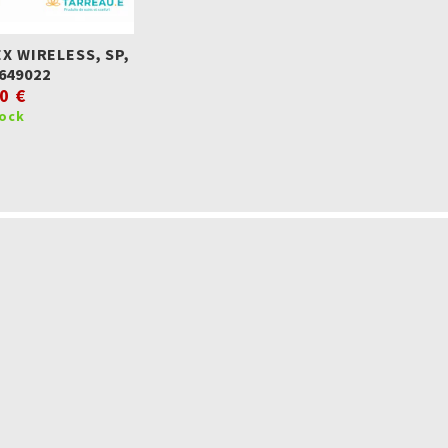
 WIRELESS, SP,
 649022
0 €
tock