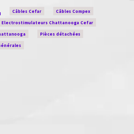
Câbles Cefar
Câbles Compex
Electrostimulateurs Chattanooga Cefar
Chattanooga
Pièces détachées
Générales