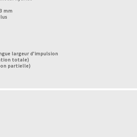
 33 mm
clus
ngue largeur d’impulsion
tion totale)
ion partielle)