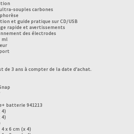
 Housse de protec
d’électrodes ultra-souples
Electrodes Iontopho
 d’utilisation et guide pratique su
 de démarrage rapide et avert
de de positionnement des éle
 Flacon de gel 25
 Stylet point mo
 Malette de trans
 de 3 ans à compter de la date d’achat.
 Snap
r
e+ batterie 941213
 4)
 4)
)
4 x 6 cm (x 4)