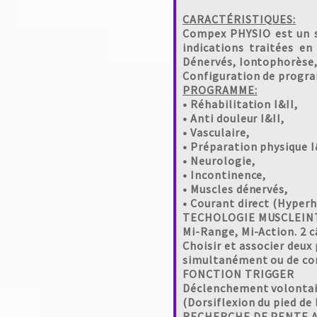
CARACTÉRISTIQUES:
Compex PHYSIO est un st
indications traitées e
Dénervés, Iontophorèse,
Configuration de progr
PROGRAMME:
• Réhabilitation I&II,
• Anti douleur I&II,
• Vasculaire,
• Préparation physique I
• Neurologie,
• Incontinence,
• Muscles dénervés,
• Courant direct (Hyper
TECHOLOGIE MUSCLEINTEL
Mi-Range, Mi-Action. 2 c
Choisir et associer deu
simultanément ou de com
FONCTION TRIGGER
Déclenchement volontaire
(Dorsiflexion du pied de
RECHERCHE DE PENTE 