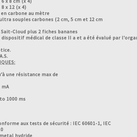
6 x 8 cm (x 4)
8 x 12 (x 4)
 en carbone au mètre
ultra souples carbones (2 cm, 5 cm et 12 cm
 Sait-Cloud plus 2 fiches bananes
dispositif médical de classe II a et a été évalué par l’org
tice.
A.S.
IQUES:
u’à une résistance max de
0 mA
 to 1000 ms
onforme aux tests de sécurité : IEC 60601-1, IEC
10
 metal hydride