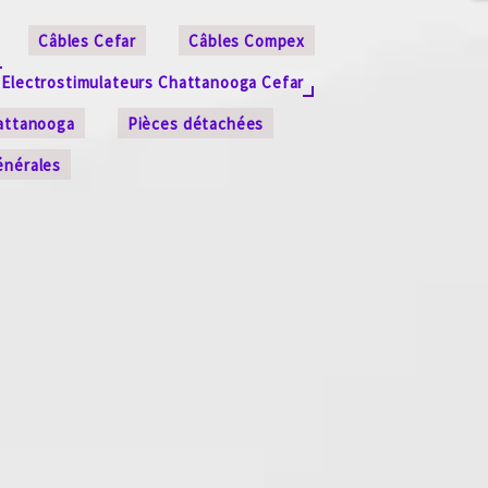
Câbles Cefar
Câbles Compex
Electrostimulateurs Chattanooga Cefar
attanooga
Pièces détachées
énérales