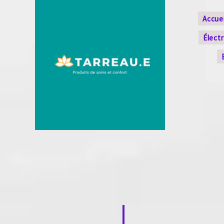
Accuei
Élect