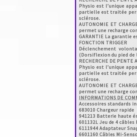
Physio est l’unique app
partielle est traitée pe
sclérose.
AUTONOMIE ET CHARGE RA
permet une recharge co
GARANTIE La garantie est
FONCTION TRIGGER
Déclenchement volontai
(Dorsiflexion du pied de
RECHERCHE DE PENTE 
Physio est l’unique app
partielle est traitée pe
sclérose.
AUTONOMIE ET CHARGE RA
permet une recharge co
INFORMATIONS DE COM
Accesso
68301
941213 
601132L
611194
660116