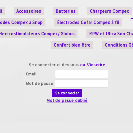
l
Accessoires
Batteries
Chargeurs Compex
rodes Compex à Snap
Électrodes Cefar Compex à fil
Electrostimulateurs Compex/ Globus
RPW et Ultra Son Ch
Confort bien être
Conditions G
Se connecter ci-dessous
ou S'inscrire
Email
Mot de passe
Se connecter
Mot de passe oublié