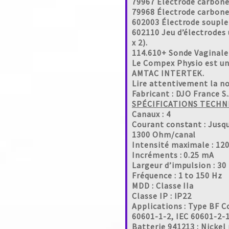
79967 Électrode carbone 
79968 Électrode carbone 
602003 Électrode souple
602110 Jeu d’électrodes 
x 2).
114.610+ Sonde Vaginale
Le Compex Physio est un 
AMTAC INTERTEK.
Lire attentivement la no
Fabricant : DJO France S.
SPÉCIFICATIONS TECHN
Canaux : 4
Courant constant : Jusq
1300 Ohm/canal
Intensité maximale : 12
Incréments : 0.25 mA
Largeur d’impulsion : 30
Fréquence : 1 to 150 Hz
MDD : Classe IIa
Classe IP : IP22
Applications : Type BF C
60601-1-2, IEC 60601-2-
Batterie 941213 : Nickel