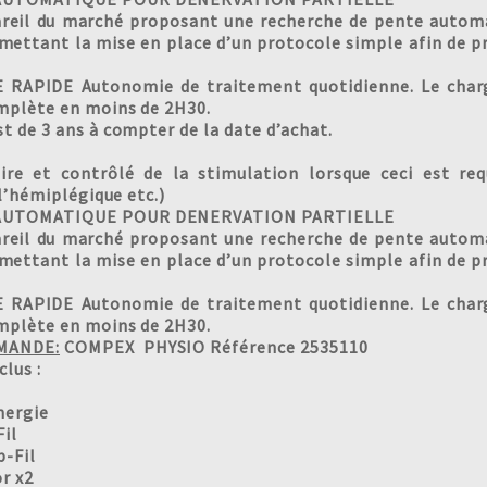
areil du marché proposant une recherche de pente autom
rmettant la mise en place d’un protocole simple afin de pr
PIDE Autonomie de traitement quotidienne. Le chargeu
mplète en moins de 2H30.
 de 3 ans à compter de la date d’achat.
re et contrôlé de la stimulation lorsque ceci est req
 l’hémiplégique etc.)
AUTOMATIQUE POUR DENERVATION PARTIELLE
areil du marché proposant une recherche de pente autom
rmettant la mise en place d’un protocole simple afin de pr
PIDE Autonomie de traitement quotidienne. Le chargeu
mplète en moins de 2H30.
MANDE:
COMPEX PHYSIO Référence 2535110
ires standards incl
0 Chargeur rap
Batterie haute éne
 Jeu de 4 câbles
4 Adaptateur Snap
0 Câbles Mi-Senso