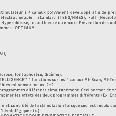
imulateur à 4 canaux polyvalent développé afin de pren
n électrothérapie : Standard (TENS/NMES), Full (Neurolo
 Hyperhidrose, Incontinence ou encore Prévention des œ
ammes : OPTIMUM.
&II,
hidrose, Iontophorèse, Œdème).
LIGENCE™ 4 fonctions sur les 4 canaux Mi- Scan, Mi-Te
âbles mi-sensor inclus. 2+2
x programmes différents simultanément. Ceci permet de t
biner les effets des deux programmes différents (Ex. En
 et contrôlé de la stimulation lorsque ceci est requis da
 l’hémiplégique etc.)
AUTOMATIQUE POUR DENERVATION PARTIELLE