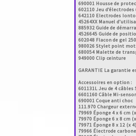
690001
602110 Jeu 
642110 
45264XX Manuel
885932 Guide
4526645 Gui
602048
980026
680054
949000 Clip ceinture
GARANTIE La garantie est
Accessoires en option :
601131L Jeu de 4 câbles
6601160 Câble Mi-senso
690001 Coque anti choc
111.970 Chargeur extern
79969 Éponge 4 x 6 cm (x
79970 Éponge 6 x 8 cm (x
79971 Éponge 8 x 12 (x 4
79966 Électrode carbone 