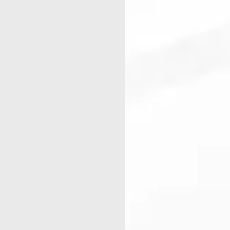
tion
 carbones
rèse
r CD/USB
issements
ctrodes
0 ml
teur
port