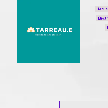
Accuei
Élect