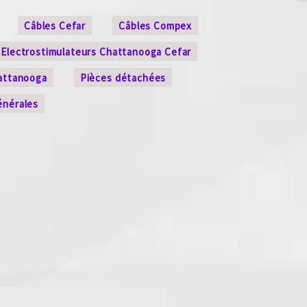
Câbles Cefar
Câbles Compex
Electrostimulateurs Chattanooga Cefar
attanooga
Pièces détachées
énérales