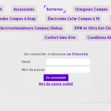
l
Accessoires
Batteries
Chargeurs Compex
rodes Compex à Snap
Électrodes Cefar Compex à fil
Electrostimulateurs Compex/ Globus
RPW et Ultra Son Ch
Confort bien être
Conditions G
Se connecter ci-dessous
ou S'inscrire
Email
Mot de passe
Se connecter
Mot de passe oublié